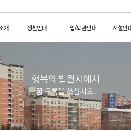
소개
생활안내
입/퇴관안내
시설안
행복의 발원지에서
꿈 목록을 쓰십시오.