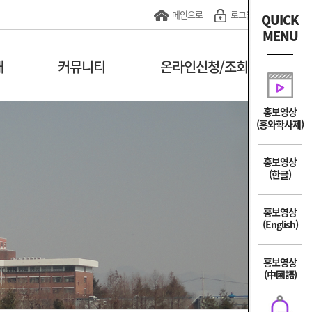
메인으로
로그인
QUICK
MENU
내
커뮤니티
온라인신청/조회
홍보영상
(홍와학사제)
홍보영상
(한글)
홍보영상
(English)
홍보영상
(中國語)