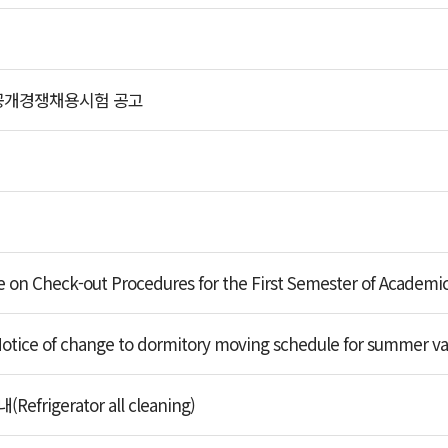
공개경쟁채용시험 공고
eck-out Procedures for the First Semester of Academic 
 change to dormitory moving schedule for summer vac
igerator all cleaning)