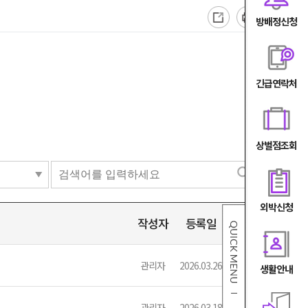
방배정신청
긴급연락처
상벌점조회
외박신청
작성자
등록일
조회
관리자
2026.03.26
842
생활안내
관리자
2026.03.18
694