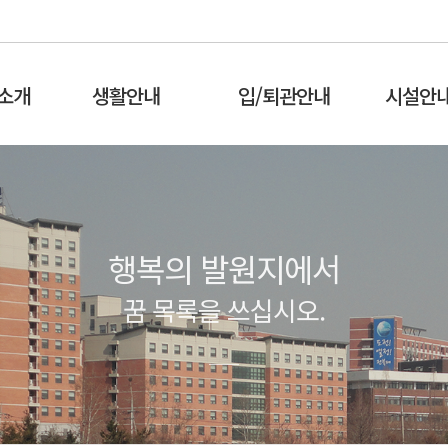
소개
생활안내
입/퇴관안내
시설안
행복의 발원지에서
꿈 목록을 쓰십시오.