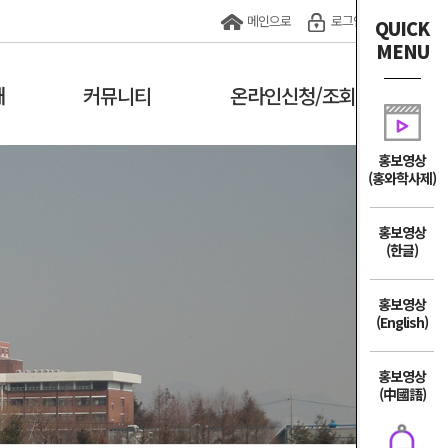
메인으로
로그인
QUICK
MENU
내
커뮤니티
온라인신청/조회
홍보영상
(홍와학사제)
홍보영상
(한글)
홍보영상
(English)
홍보영상
(中國語)