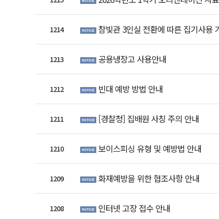
참빛관 3인실 전환에 따른 집기사용 
1214
공용냉장고 사용안내
1213
빈대 예방 방법 안내
1212
[경찰청] 집배원 사칭 주의 안내
1211
보이스피싱 유형 및 예방법 안내
1210
화재예방을 위한 협조사항 안내
1209
인터넷 고장 접수 안내
1208