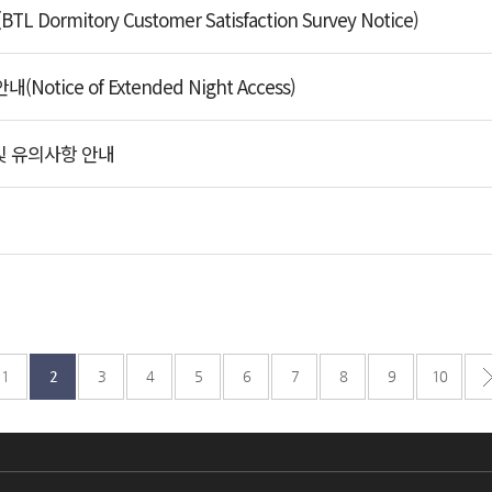
mitory Customer Satisfaction Survey Notice)
ice of Extended Night Access)
 및 유의사항 안내
1
2
3
4
5
6
7
8
9
10