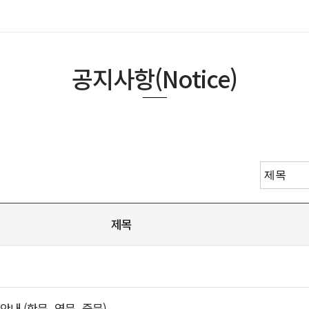
공지사항(Notice)
제목
료안내 (한문_영문_중문)