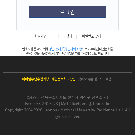
회원가입
아이디 찾기
비밀번호 찾기
번호 도용을 막기 위해
영문, 숫자, 특수문자의 조합
으로 이루어진 비밀번호를
만드는 것을 권장하며, 정기적으로 비밀번호를 수정해 주시길 바랍니다.
이메일무단수집거부
개인정보처리방침
찾아오시는 길
사이트맵
(54896) 전북특별자치도 전주시 덕진구 창포길 93
Fax : 063-270-3523 | Mail : likehome@jbnu.ac.kr
Copyright 2004-2026 Jeonbuk National University Residence Hall. All
rights reserved
.